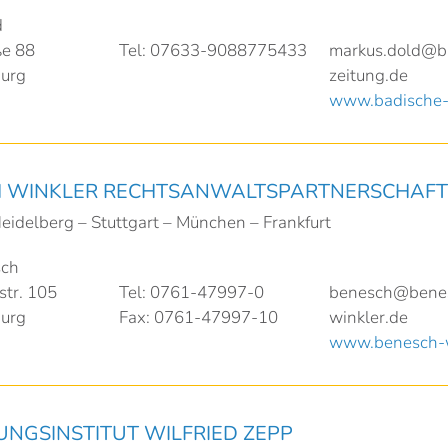
d
ße 88
Tel: 07633-9088775433
markus.dold@b
burg
zeitung.de
www.badische-
 WINKLER RECHTSANWALTSPARTNERSCHAFT
Heidelberg – Stuttgart – München – Frankfurt
sch
tr. 105
Tel: 0761-47997-0
benesch@bene
burg
Fax: 0761-47997-10
winkler.de
www.benesch-w
UNGSINSTITUT WILFRIED ZEPP