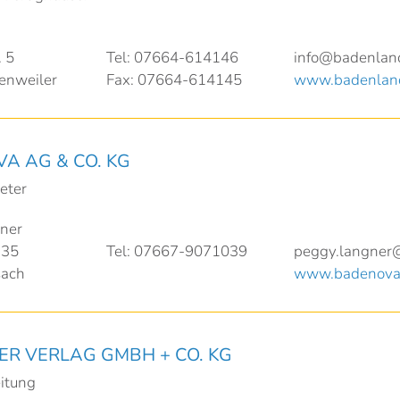
 5
Tel: 07664-614146
info@badenlan
enweiler
Fax: 07664-614145
www.badenlan
A AG & CO. KG
eter
ner
 35
Tel: 07667-9071039
peggy.langner
sach
www.badenova
ER VERLAG GMBH + CO. KG
itung