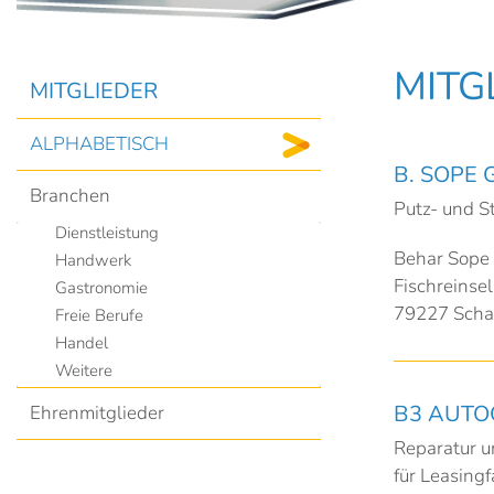
MITG
MITGLIEDER
ALPHABETISCH
B. SOPE
Branchen
Putz- und S
Dienstleistung
Behar Sope
Handwerk
Fischreinsel
Gastronomie
79227 Schal
Freie Berufe
Handel
Weitere
B3 AUTO
Ehrenmitglieder
Reparatur u
für Leasing