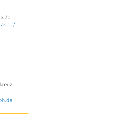
s.de
las.de/
kreuz-
bh.de