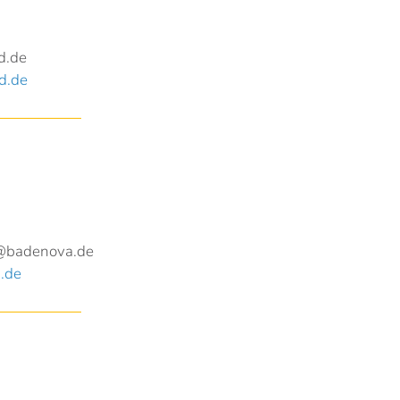
d.de
d.de
@badenova.de
.de