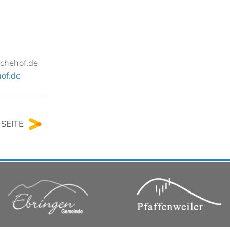
chehof.de
of.de
SEITE