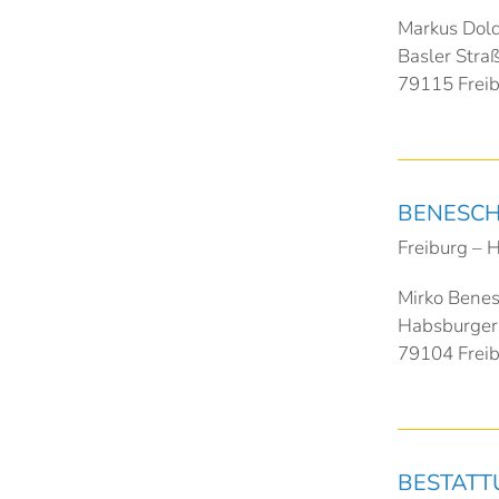
Markus Dol
Basler Stra
79115 Frei
BENESCH
Freiburg – 
Mirko Bene
Habsburgers
79104 Frei
BESTATT