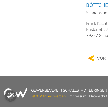
BÖTTCH
Schnaps und
Frank Küchl
Basler Str. 
79227 Schal
VORH
GEWERBEVEREIN SCHALLSTADT EBRINGEN P
Jetzt Mitglied werden
|
Impressum
|
Datenschut