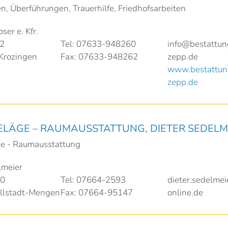
n, Überführungen, Trauerhilfe, Friedhofsarbeiten
ser e. Kfr.
12
Tel: 07633-948260
info@bestattun
Krozingen
Fax: 07633-948262
zepp.de
www.bestattun
zepp.de
LÄGE – RAUMAUSSTATTUNG, DIETER SEDELM
e - Raumausstattung
lmeier
10
Tel: 07664-2593
dieter.sedelme
llstadt-Mengen
Fax: 07664-95147
online.de