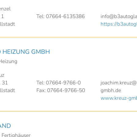
enzel
 1
Tel: 07664-6135386
info@b3autogla
lstadt
https://b3autog
 HEIZUNG GMBH
 Heizung
uz
. 31
Tel: 07664-9766-0
joachim.kreuz@
lstadt
Fax: 07664-9766-50
gmbh.de
www.kreuz-gm
AND
 Fertighäuser