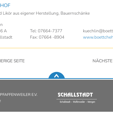
EHOF
 Likör aus eigener Herstellung, Bauernschänke
in
76 A
Tel: 07664-7377
kuechlin@boett
lstadt
Fax: 07664 -8904
www.boettcheh
ERIGE SEITE
NÄCHSTE 
FAFFENWEILER E.V.
z